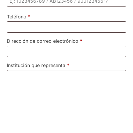
Teléfono
*
Dirección de correo electrónico
*
Institución que representa
*
¿Cuál es su rol principal en el Congreso?
*
Seleccione una opción
×
Describa su Formación postgraduada (Maestría,
Especialización, Doctorado)
*