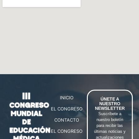
III
INICIO
ÚNETE A
NUESTRO
CONGRESO
NEWSLETTER
EL CONGRESO
MUNDIAL
Suscríbete a
CONTACTO
nuestro boletín
DE
para recibir las
EDUCACIÓN
EL CONGRESO
últimas noticias y
actualizaciones