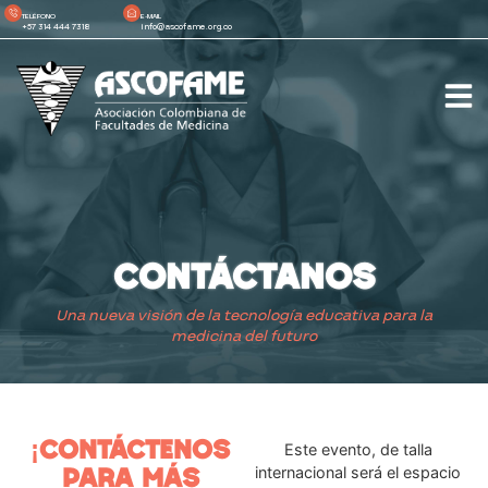
TELÉFONO
E-MAIL
+57 314 444 7318
info@ascofame.org.co
CONTÁCTANOS
Una nueva visión de la tecnología educativa para la
medicina del futuro
¡CONTÁCTENOS
Este evento, de talla
internacional será el espacio
PARA MÁS